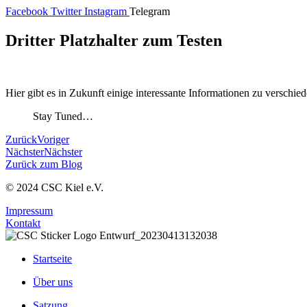
Zum
Facebook
Twitter
Instagram
Telegram
Inhalt
springen
Dritter Platzhalter zum Testen
Hier gibt es in Zukunft einige interessante Informationen zu verschie
Stay Tuned…
Zurück
Voriger
Nächster
Nächster
Zurück zum Blog
© 2024 CSC Kiel e.V.
Impressum
Kontakt
Startseite
Über uns
Satzung